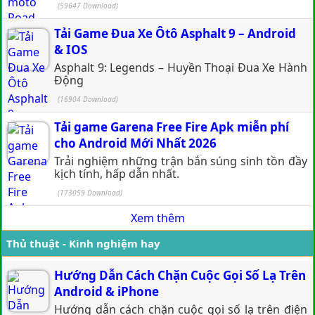
(59647 Download)
Tải Game Đua Xe Ôtô Asphalt 9 – Android
& IOS
Asphalt 9: Legends – Huyền Thoại Đua Xe Hành
Động
(16904 Download)
Tải game Garena Free Fire Apk miễn phí
cho Android Mới Nhất 2026
Trải nghiệm những trận bắn súng sinh tồn đầy
kịch tính, hấp dẫn nhất.
(173059 Download)
Xem thêm
Thủ thuật - Kinh nghiệm hay
Hướng Dẫn Cách Chặn Cuộc Gọi Số Lạ Trên
Android & iPhone
Hướng dẫn cách chặn cuộc gọi số lạ trên điện