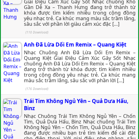
Giai Điệu Cảm Xúc Gây Sốt Nhạc chuông Khó
Gần Dễ Xa – Thanh Hưng đang trở thành từ
khóa được tìm kiếm nhiều trong cộng đồng
yêu nhạc trẻ. Ca khúc mang màu sắc trầm lắng,
sâu sắc với phần lời giàu cảm xúc đặc […]
(110 Download)
Anh Đã Lừa Dối Em Remix – Quang Kiệt
Nhạc Chuông Anh Đã Lừa Dối Em Remix –
Quang Kiệt Giai Điệu Cảm Xúc Gây Sốt Nhạc
chuông Anh Đã Lừa Dối Em Remix – Quang Kiệt
đang trở thành từ khóa được tìm kiếm nhiều
trong cộng đồng yêu nhạc trẻ. Ca khúc mang
màu sắc trầm lắng, sâu sắc với phần lời […]
(176 Download)
Trái Tim Không Ngủ Yên – Quả Dưa Hấu,
Binz
Nhạc Chuông Trái Tim Không Ngủ Yên – Chốn
Tìm, Quả Dưa Hấu, Binz Nhạc chuông Trái Tim
Không Ngủ Yên – Chốn Tìm, Quả Dưa Hấu, Binz
đang được nhiều bạn trẻ tìm kiếm để cài đặt
cho điện thoại. Với giai điệu nhẹ nhàng, sâu