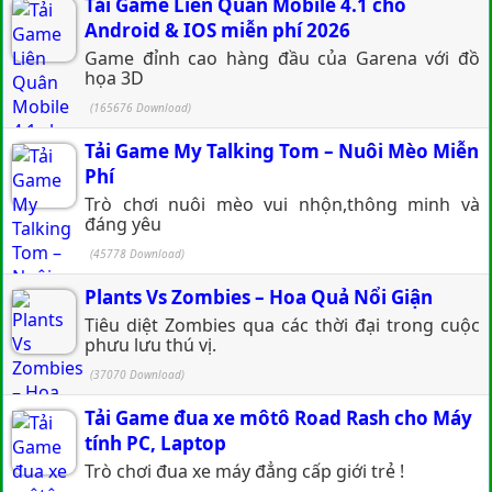
Tải Game Liên Quân Mobile 4.1 cho
Android & IOS miễn phí 2026
Game đỉnh cao hàng đầu của Garena với đồ
họa 3D
(165676 Download)
Tải Game My Talking Tom – Nuôi Mèo Miễn
Phí
Trò chơi nuôi mèo vui nhộn,thông minh và
đáng yêu
(45778 Download)
Plants Vs Zombies – Hoa Quả Nổi Giận
Tiêu diệt Zombies qua các thời đại trong cuộc
phưu lưu thú vị.
(37070 Download)
Tải Game đua xe môtô Road Rash cho Máy
tính PC, Laptop
Trò chơi đua xe máy đẳng cấp giới trẻ !