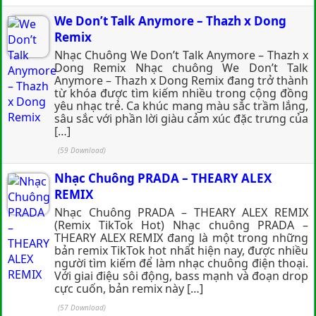
We Don’t Talk Anymore – Thazh x Dong
Remix
Nhạc Chuông We Don’t Talk Anymore – Thazh x
Dong Remix Nhạc chuông We Don’t Talk
Anymore – Thazh x Dong Remix đang trở thành
từ khóa được tìm kiếm nhiều trong cộng đồng
yêu nhạc trẻ. Ca khúc mang màu sắc trầm lắng,
sâu sắc với phần lời giàu cảm xúc đặc trưng của
[…]
(59 Download)
Nhạc Chuông PRADA – THEARY ALEX
REMIX
Nhạc Chuông PRADA – THEARY ALEX REMIX
(Remix TikTok Hot) Nhạc chuông PRADA –
THEARY ALEX REMIX đang là một trong những
bản remix TikTok hot nhất hiện nay, được nhiều
người tìm kiếm để làm nhạc chuông điện thoại.
Với giai điệu sôi động, bass mạnh và đoạn drop
cực cuốn, bản remix này […]
(57 Download)